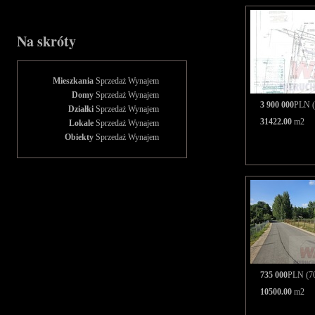
Na skróty
Mieszkania
Sprzedaż
Wynajem
Domy
Sprzedaż
Wynajem
3 900 000
PLN (
Działki
Sprzedaż
Wynajem
31422.00
m2
Lokale
Sprzedaż
Wynajem
Obiekty
Sprzedaż
Wynajem
735 000
PLN (70
10500.00
m2