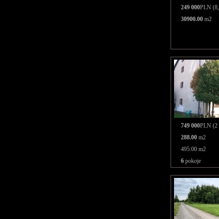
249 000
PLN (8,
30900.00
m2
749 000
PLN (2 
288.00
m2
495.00 m2
6
pokoje