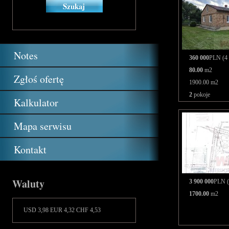
Notes
360 000
PLN (4 
80.00
m2
Zgłoś ofertę
1900.00 m2
2
pokoje
Kalkulator
Mapa serwisu
Kontakt
Waluty
3 900 000
PLN (
1700.00
m2
USD 3,98 EUR 4,32 CHF 4,53