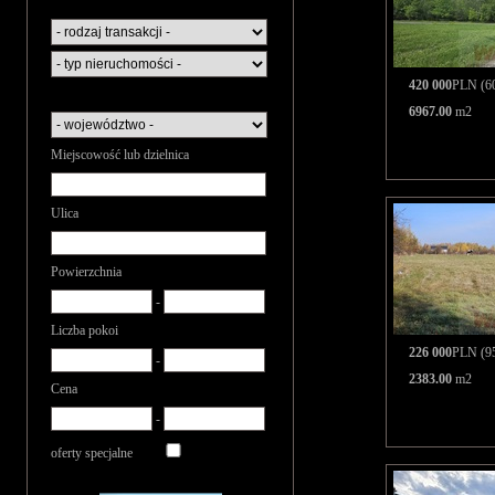
420 000
PLN (60
6967.00
m2
Miejscowość lub dzielnica
Ulica
Powierzchnia
-
Liczba pokoi
226 000
PLN (95
-
2383.00
m2
Cena
-
oferty specjalne