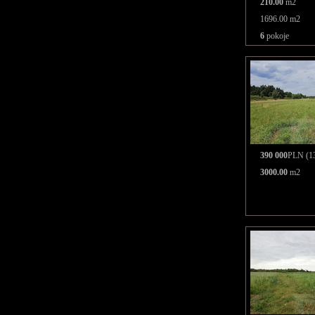
210.00
m2
1696.00 m2
6
pokoje
390 000
PLN (13
3000.00
m2