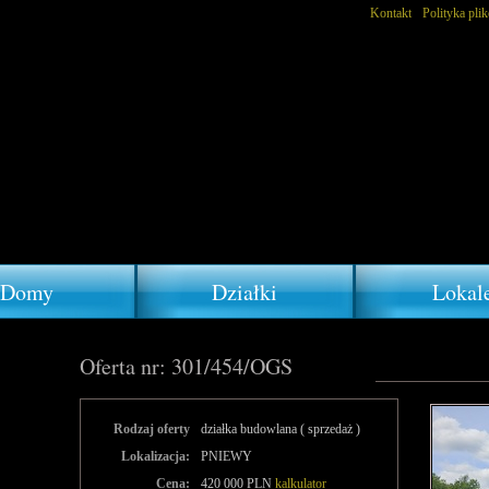
Kontakt
Polityka pli
Domy
Działki
Lokal
Oferta nr: 301/454/OGS
Rodzaj oferty
działka budowlana ( sprzedaż )
Lokalizacja:
PNIEWY
Cena:
420 000 PLN
kalkulator