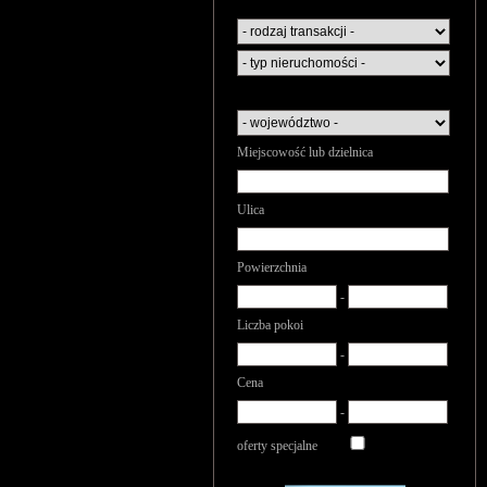
Miejscowość lub dzielnica
Ulica
Powierzchnia
-
Liczba pokoi
-
Cena
-
oferty specjalne