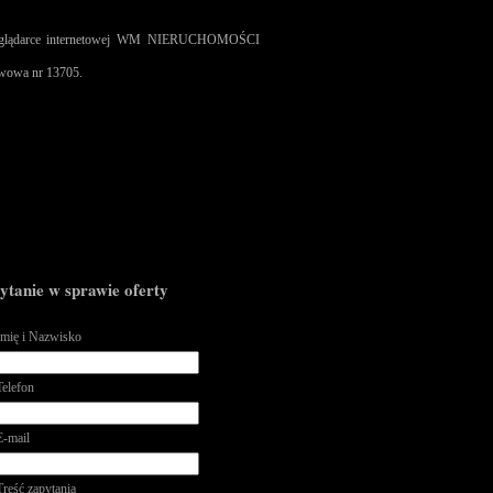
 przeglądarce internetowej WM NIERUCHOMOŚCI
twowa nr 13705.
ytanie w sprawie oferty
Imię i Nazwisko
Telefon
E-mail
Treść zapytania