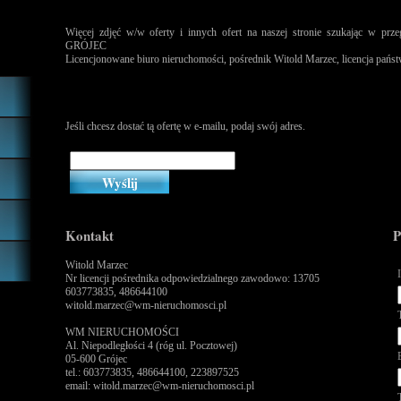
Więcej zdjęć w/w oferty i innych ofert na naszej stronie szukając w
GRÓJEC
Licencjonowane biuro nieruchomości, pośrednik Witold Marzec, licencja pańs
Jeśli chcesz dostać tą ofertę w e-mailu, podaj swój adres.
Kontakt
P
Witold Marzec
Nr licencji pośrednika odpowiedzialnego zawodowo: 13705
603773835, 486644100
witold.marzec@wm-nieruchomosci.pl
WM NIERUCHOMOŚCI
Al. Niepodległości 4 (róg ul. Pocztowej)
05-600 Grójec
tel.: 603773835, 486644100, 223897525
email: witold.marzec@wm-nieruchomosci.pl